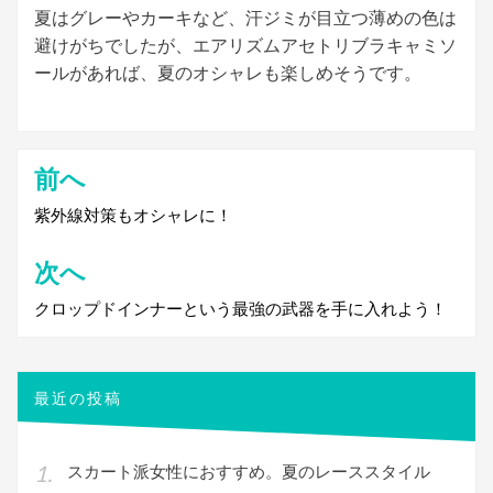
夏はグレーやカーキなど、汗ジミが目立つ薄めの色は
避けがちでしたが、エアリズムアセトリブラキャミソ
ールがあれば、夏のオシャレも楽しめそうです。
前へ
投
稿
紫外線対策もオシャレに！
ナ
次へ
ビ
クロップドインナーという最強の武器を手に入れよう！
ゲ
ー
シ
最近の投稿
ョ
ン
スカート派女性におすすめ。夏のレーススタイル