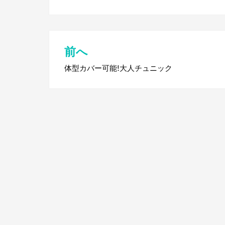
前へ
投
体型カバー可能!大人チュニック
稿
ナ
ビ
ゲ
ー
シ
ョ
ン