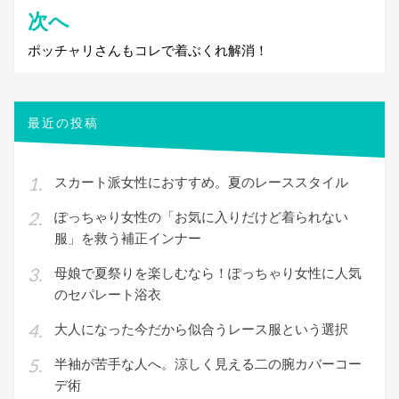
ビ
次へ
ゲ
ポッチャリさんもコレで着ぶくれ解消！
ー
シ
最近の投稿
ョ
ン
スカート派女性におすすめ。夏のレーススタイル
ぽっちゃり女性の「お気に入りだけど着られない
服」を救う補正インナー
母娘で夏祭りを楽しむなら！ぽっちゃり女性に人気
のセパレート浴衣
大人になった今だから似合うレース服という選択
半袖が苦手な人へ。涼しく見える二の腕カバーコー
デ術