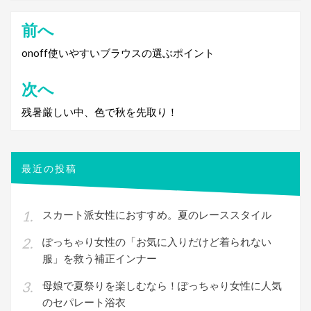
前へ
投
稿
onoff使いやすいブラウスの選ぶポイント
ナ
次へ
ビ
残暑厳しい中、色で秋を先取り！
ゲ
ー
シ
最近の投稿
ョ
ン
スカート派女性におすすめ。夏のレーススタイル
ぽっちゃり女性の「お気に入りだけど着られない
服」を救う補正インナー
母娘で夏祭りを楽しむなら！ぽっちゃり女性に人気
のセパレート浴衣